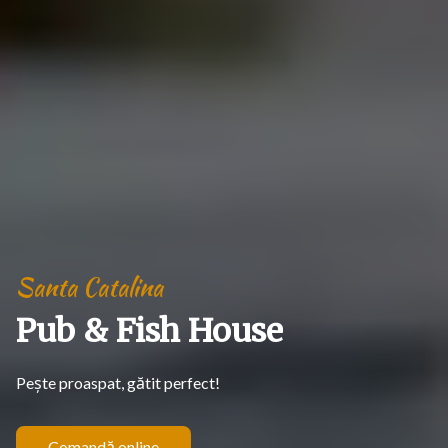
S
a
n
t
a
C
a
t
a
l
i
n
a
P
u
b
&
F
i
s
h
H
o
u
s
e
P
e
ș
t
e
p
r
o
a
s
p
a
t
,
g
ă
t
i
t
p
e
r
f
e
c
t
!
Comandă online